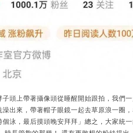
胖子頭上帶著攝像頭從睡醒開始跟拍，我們一
洗澡出來，帶著帽子眼鏡一起去草原浪一圈，
游個泳，最后摸頭晚安拜拜」總之，大家統一