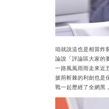
咱就說這也是相當炸
論說「評論區大家的
一路風風雨雨走來近
披荊斬棘的利劍也是
戰一起歷經了全網黑