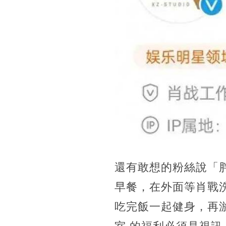
還有敢想的粉絲說「
早餐，在外面等肖戰
吃完飯一起健身，再