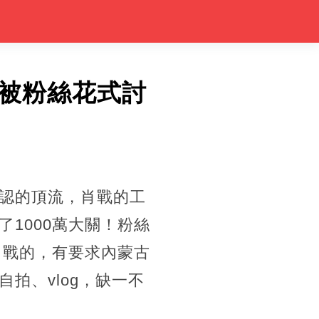
被粉絲花式討
認的頂流，肖戰的工
1000萬大關！粉絲
肖戰的，有要求內蒙古
拍、vlog，缺一不