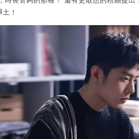
訊，時長管夠的那種！ 還有更敢想的粉絲提出
凈土！