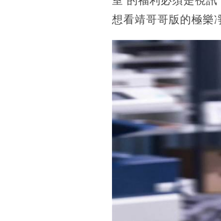
室 的福利必須是視
想看靖哥哥版的極樂